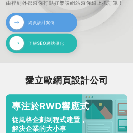
由裡到外都幫你打點好架設網站幫你線上抓訂單！
站製作流程
司名稱
站設計服務
網頁設計案例
速版型挑選
業網站設計
了解SEO網站優化
司電話
店旅宿網站設計
飲網站設計
製化網站設計
物網站設計
愛立歐網頁設計公司
業類型
※
專注於RWD響應式
司網址
從風格企劃到程式建置，
解決企業的大小事