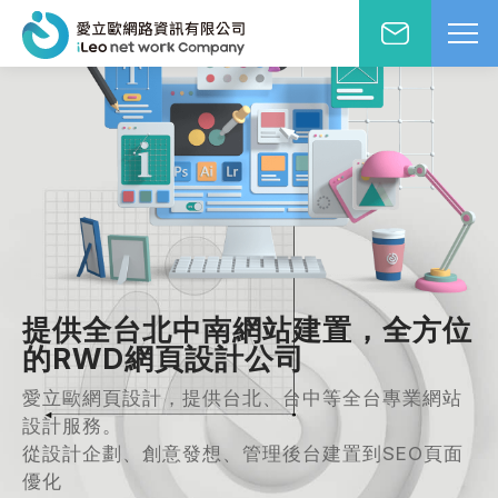
網站設計報價洽詢
WD網站設計
EO網路行銷
絡人姓名
※
站小學堂
站設計案例
先生
小姐
站設計報價
提供全台北中南網站建置，全方位
圖方案
絡電話
※
的RWD網頁設計公司
覺與費用兼顧的首選
愛立歐網頁設計，提供台北、台中等全台專業網站
速方案
速架站低成本
設計服務。
從設計企劃、創意發想、管理後台建置到SEO頁面
子信箱
※
頁式銷售頁
優化
造高轉單行銷利器