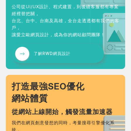
何得知本網站
※
公司從UI/UX設計、程式建置，到後續客服都有專案
經裡替把關，
台北、台中、台南及高雄，全台走透透都有我們的客
戶，
讓愛立歐網頁設計，成為你的網站顧問團隊！
的需求主題(可複選)
了解RWD網頁設計
案件報價
合作提案
使用線上訂房系統
其他洽詢問題
打造最強SEO優化
計完成時間
※
網站體質
從網站上線開始，觸發流量加速器
我們在網頁創意發想的同時，考量搜尋引擎優化系
頁建置預算
※
統，