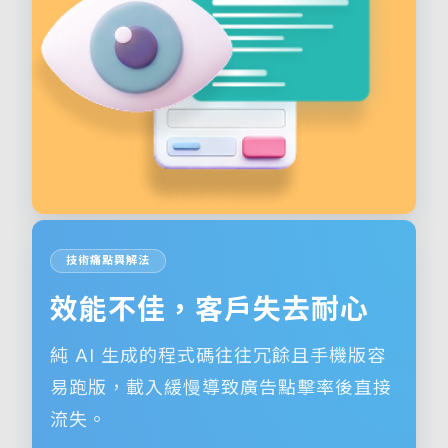
技術痛點與解法
效能不佳，客戶失去耐心
純 AI 生成的程式碼往往冗餘且手機版容
易跑版，載入緩慢導致廣告點擊率後直接
流失。