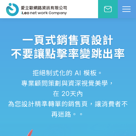
網站設計報價洽詢
WD網站設計
一頁式銷售頁設計
EO網路行銷
絡人姓名
不要讓點擊率變跳出率
※
站小學堂
站設計案例
拒絕制式化的 AI 模板。
先生
小姐
站設計報價
專業顧問策劃與資深視覺美學，
圖方案
在 20天內
絡電話
※
覺與費用兼顧的首選
為您設計精準轉單的銷售頁，讓消費者不
速方案
再迷路。。
速架站低成本
子信箱
※
頁式銷售頁
造高轉單行銷利器