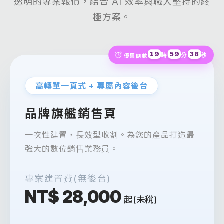
透明的專案報價，結合 AI 效率與職人堅持的終
極方案。
19
59
36
時
分
秒
優惠倒數
高轉單一頁式 + 專屬內容後台
品牌旗艦銷售頁
一次性建置，長效型收割。為您的產品打造最
強大的數位銷售業務員。
專案建置費(無後台)
NT$ 28,000
起(未稅)