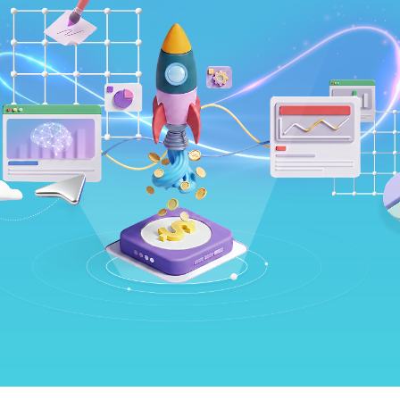
站製作流程
站設計服務
司名稱
速版型挑選
業網站設計
店旅宿網站設計
司電話
飲網站設計
製化網站設計
物網站設計
業類型
※
司網址