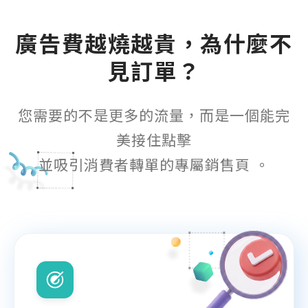
何得知本網站
※
廣告費越燒越貴，為什麼不
見訂單？
的需求主題(可複選)
您需要的不是更多的流量，而是一個能完
美接住點擊
案件報價
合作提案
並吸引消費者轉單的專屬銷售頁 。
使用線上訂房系統
其他洽詢問題
計完成時間
※
頁建置預算
※