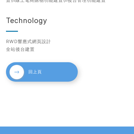
置\n線上電商購物功能建置\n後台管理功能建置
Technology
考網站
RWD響應式網頁設計
全站後台建置
簡述您的需求
回上頁
確認送出