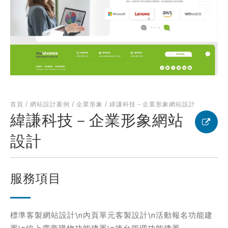
何得知本網站
※
的需求主題(可複選)
首頁
/
網站設計案例
/
企業形象
/
緯謙科技－企業形象網站設計
案件報價
合作提案
緯謙科技－企業形象網站
使用線上訂房系統
其他洽詢問題
設計
計完成時間
※
服務項目
標準客製網站設計\n內頁單元客製設計\n活動報名功能建
頁建置預算
※