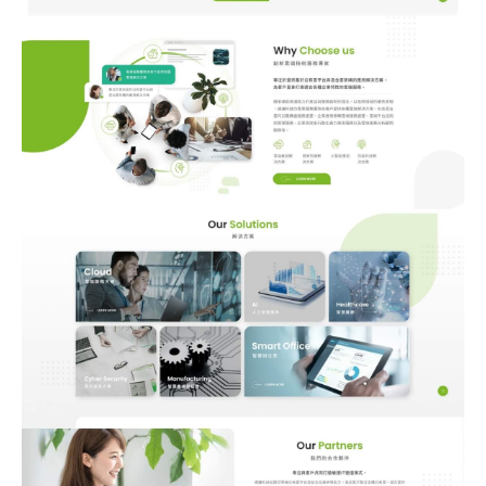
站製作流程
司名稱
站設計服務
速版型挑選
業網站設計
司電話
店旅宿網站設計
飲網站設計
製化網站設計
物網站設計
業類型
※
司網址