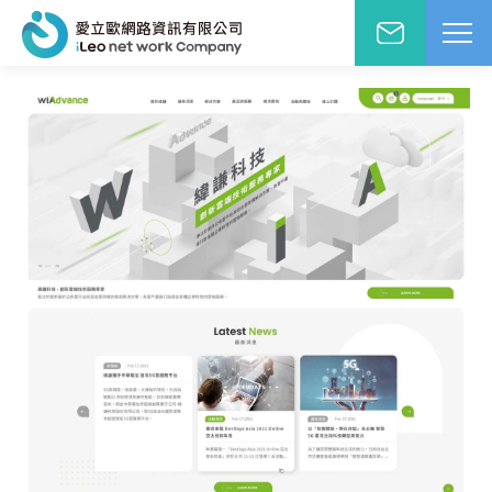
網站設計報價洽詢
WD網站設計
EO網路行銷
絡人姓名
※
站小學堂
站設計案例
先生
小姐
站設計報價
圖方案
絡電話
※
覺與費用兼顧的首選
速方案
速架站低成本
子信箱
※
頁式銷售頁
造高轉單行銷利器