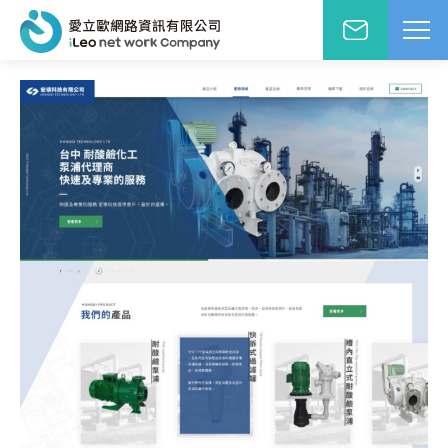
網站設計報價洽詢
WD網站設計
EO網路行銷
絡人姓名
※
站小學堂
站設計案例
先生
小姐
站設計報價
圖方案
絡電話
※
覺與費用兼顧的首選
速方案
速架站低成本
子信箱
※
頁式銷售頁
造高轉單行銷利器