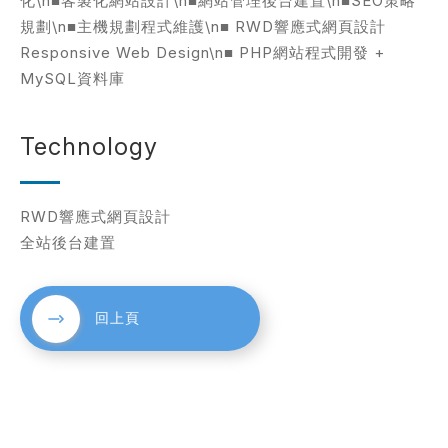
化\n■客製化網站設計\n■網站管理後台建置\n■SEO策略
規劃\n■主機規劃程式維護\n■ RWD響應式網頁設計
Responsive Web Design\n■ PHP網站程式開發 +
MySQL資料庫
考網站
Technology
簡述您的需求
RWD響應式網頁設計
全站後台建置
回上頁
確認送出