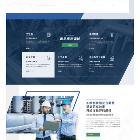
站製作流程
司名稱
站設計服務
速版型挑選
業網站設計
司電話
店旅宿網站設計
飲網站設計
製化網站設計
物網站設計
業類型
※
司網址