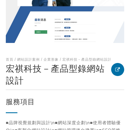
何得知本網站
※
的需求主題(可複選)
首頁
/
網站設計案例
/
企業形象
/
宏祺科技－產品型錄網站設計
案件報價
合作提案
宏祺科技－產品型錄網站
使用線上訂房系統
其他洽詢問題
設計
計完成時間
※
服務項目
■品牌視覺規劃與設計\n■網站深度企劃\n■使用者體驗優
頁建置預算
※