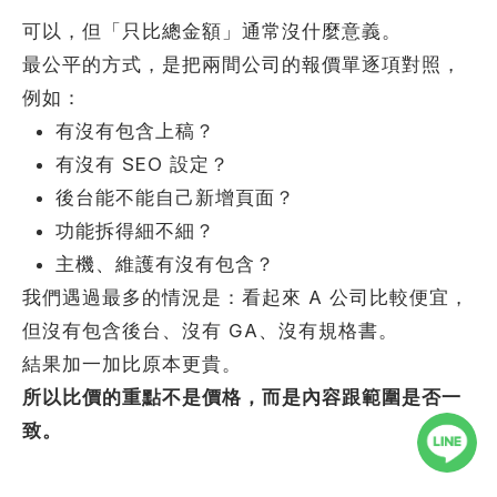
可以，但「只比總金額」通常沒什麼意義。
最公平的方式，是把兩間公司的報價單逐項對照，
例如：
有沒有包含上稿？
有沒有 SEO 設定？
後台能不能自己新增頁面？
功能拆得細不細？
主機、維護有沒有包含？
地址：台中市西屯區大墩二十街63號2F-1
我們遇過最多的情況是：看起來 A 公司比較便宜，
電話：04-23109296
但沒有包含後台、沒有 GA、沒有規格書。
info@ileo.com.tw
結果加一加比原本更貴。
bsite Design│Internet Marketing│OnlineBooking
所以比價的重點不是價格，而是內容跟範圍是否一
stem
致。
方位RWD響應式網頁設計規劃團隊
2024 ILEO all rights reserved.