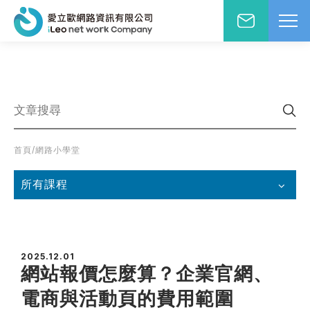
網站設計報價洽詢
WD網站設計
EO網路行銷
絡人姓名
※
站小學堂
首頁
/
網路小學堂
站設計案例
先生
小姐
站設計報價
所有課程
圖方案
絡電話
※
覺與費用兼顧的首選
速方案
2025.12.01
速架站低成本
網站報價怎麼算？企業官網、
子信箱
※
頁式銷售頁
電商與活動頁的費用範圍
造高轉單行銷利器