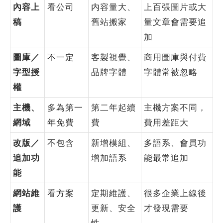
內容上
看公司
内容量大、
上百張圖片或大
稿
舊站搬家
量文章會需要追
加
圖庫／
不一定
客製視覺、
商用圖庫與付費
字型授
品牌字體
字體常被忽略
權
主機、
多為第一
第二年起續
主機方案不同，
網域
年免費
費
費用差距大
改版／
不包含
新增模組、
多語系、會員功
追加功
增加語系
能最常追加
能
網站維
看方案
定期維護、
很多企業上線後
護
更新、安全
才發現需要