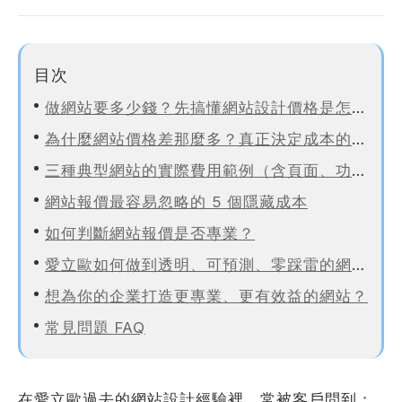
站製作流程
司名稱
站設計服務
目次
速版型挑選
做網站要多少錢？先搞懂網站設計價格是怎麼來的
業網站設計
為什麼網站價格差那麼多？真正決定成本的5個因素
司電話
店旅宿網站設計
三種典型網站的實際費用範例（含頁面、功能與時程拆解）
飲網站設計
網站報價最容易忽略的 5 個隱藏成本
製化網站設計
如何判斷網站報價是否專業？
物網站設計
業類型
※
愛立歐如何做到透明、可預測、零踩雷的網站報價？
想為你的企業打造更專業、更有效益的網站？
常見問題 FAQ
司網址
在愛立歐過去的網站設計經驗裡，常被客戶問到：