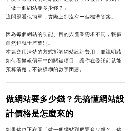
何得知本網站
※
「做一個網站要多少錢？」
這問題看似簡單，實際上卻沒有一個標準答案。
因為每個網站的功能、目的與產業需求不同，報價
自然也就千差萬別。
的需求主題(可複選)
本篇會用清楚的方式拆解網站設計費用，並說明該
如何看懂報價單中的關鍵項目，讓你在委託前就能
案件報價
合作提案
預算清楚，不被模糊的數字困惑。
使用線上訂房系統
其他洽詢問題
計完成時間
※
做網站要多少錢？先搞懂網站設
計價格是怎麼來的
頁建置預算
※
如果你也正在問「做一個網站到底要多少錢？」你