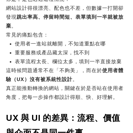
何得知本網站
※
網站設計得很漂亮、配色也不差，但數據一打開卻
發現
跳出率高、停留時間短、表單填到一半就被放
棄
。
常見的痛點包含：
使用者一進站就離開，不知道重點在哪
的需求主題(可複選)
重要服務或產品藏太深，找不到
表單流程太長、欄位太多，填到一半直接放棄
案件報價
合作提案
這時候問題通常不在「不夠美」，而在於
使用者體
使用線上訂房系統
其他洽詢問題
驗（UX）沒有被系統性設計
。
真正能推動轉換的網站，關鍵在於是否站在使用者
角度，把每一步操作都設計得順、快、好理解。
計完成時間
※
UX 與 UI 的差異：流程、價值
頁建置預算
※
與介面不是同一件事