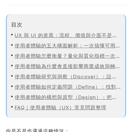
站製作流程
司名稱
站設計服務
目次
速版型挑選
UX 與 UI 的差異：流程、價值與介面不是同一件事
業網站設計
使用者體驗的五大構面解析：一次搞懂可用性五要素
司電話
店旅宿網站設計
使用者體驗怎麼衡量？量化與質化指標一次說清楚
飲網站設計
使用者體驗為什麼會直接影響商業成效與轉換率？
製化網站設計
使用者體驗研究與洞察（Discover）：設計前一定要先理解使用者
物網站設計
業類型
※
使用者體驗如何定義問題（Define）：找對痛點，設計才不會白做
使用者體驗的構想與原型（Design）：把抽象體驗轉成具體畫面
FAQ｜使用者體驗（UX）常見問題整理
司網址
你是不是也遇過這種情況：