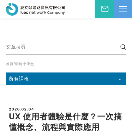
網站設計報價洽詢
WD網站設計
EO網路行銷
絡人姓名
※
站小學堂
首頁
/
網路小學堂
站設計案例
先生
小姐
站設計報價
所有課程
圖方案
絡電話
※
覺與費用兼顧的首選
速方案
2026.02.04
速架站低成本
UX 使用者體驗是什麼？一次搞
子信箱
※
頁式銷售頁
懂概念、流程與實際應用
造高轉單行銷利器