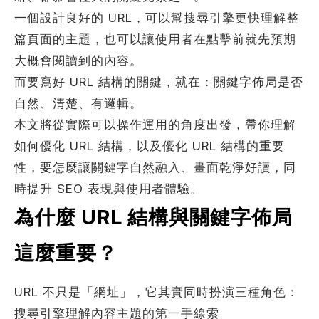
何得知本網站
※
一個設計良好的 URL，可以幫搜尋引擎更快理解整
篇頁面的主題，也可以讓使用者在點擊前就先預期
大概會閱讀到的內容。
而要寫好 URL 結構的關鍵，就在：關鍵字佈局是否
自然、清楚、有邏輯。
的需求主題(可複選)
本文將從實際可以操作運用的角度出發，帶你理解
如何優化 URL 結構，以及優化 URL 結構的重要
案件報價
合作提案
性，要怎麼讓關鍵字自然融入、畫面乾淨好讀，同
使用線上訂房系統
其他洽詢問題
時提升 SEO 表現與使用者體驗。
為什麼 URL 結構與關鍵字佈局
計完成時間
※
這麼重要？
URL 不只是「網址」，它其實同時扮演三種角色：
頁建置預算
※
搜尋引擎理解內容主題的第一手線索