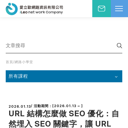
網站設計報價洽詢
WD網站設計
EO網路行銷
絡人姓名
※
站小學堂
首頁
/
網路小學堂
站設計案例
先生
小姐
站設計報價
所有課程
圖方案
絡電話
※
覺與費用兼顧的首選
速方案
/ 活動期間：[2026.01.13 ~ ]
2026.01.13
速架站低成本
URL 結構怎麼做 SEO 優化：自
子信箱
※
頁式銷售頁
然埋入 SEO 關鍵字，讓 URL
造高轉單行銷利器