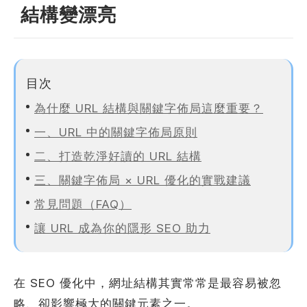
結構變漂亮
站製作流程
司名稱
站設計服務
速版型挑選
目次
業網站設計
為什麼 URL 結構與關鍵字佈局這麼重要？
司電話
店旅宿網站設計
一、URL 中的關鍵字佈局原則
飲網站設計
二、打造乾淨好讀的 URL 結構
製化網站設計
物網站設計
三、關鍵字佈局 × URL 優化的實戰建議
業類型
※
常見問題（FAQ）
讓 URL 成為你的隱形 SEO 助力
司網址
在 SEO 優化中，網址結構其實常常是最容易被忽
略、卻影響極大的關鍵元素之一。