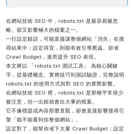
何得知本網站
※
在網站技術 SEO 中，robots.txt 是最容易被忽
略、卻又影響極大的檔案之一。
一行設定錯誤，可能直接讓整個網站「消失」在搜
的需求主題(可複選)
尋結果中；設定得宜，則能有效引導爬蟲、節省
Crawl Budget，進而提升 SEO 表現。
案件報價
合作提案
本文將以 「robots.txt 測試工具」 為核心關鍵
字，從基礎概念、實務技巧到測試驗證，完整說明
使用線上訂房系統
其他洽詢問題
robots.txt 的使用方式與對 SEO 的實際影響。
在網站技術 SEO 裡，robots.txt 是那種平常很少
計完成時間
※
被注意，但一出錯就會出大事的檔案。
它不像標題或內容那麼直觀，卻會直接影響搜尋引
擎「能不能看到你整個網站」。
頁建置預算
※
設定對了，能幫你省下大量 Crawl Budget；設定