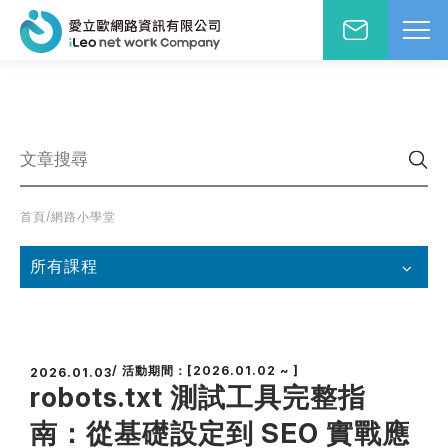
網站設計報價洽詢
WD網站設計
EO網路行銷
絡人姓名
※
站小學堂
首頁
/
網路小學堂
站設計案例
先生
小姐
站設計報價
所有課程
圖方案
絡電話
※
覺與費用兼顧的首選
速方案
/ 活動期間：[2026.01.02 ~ ]
2026.01.03
速架站低成本
robots.txt 測試工具完整指
子信箱
※
頁式銷售頁
南：從基礎設定到 SEO 實戰應
造高轉單行銷利器