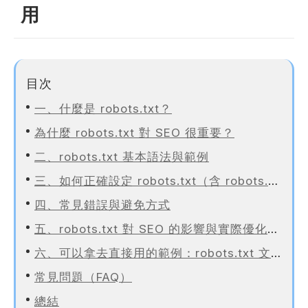
用
站製作流程
司名稱
站設計服務
速版型挑選
目次
業網站設計
一、什麼是 robots.txt？
司電話
店旅宿網站設計
為什麼 robots.txt 對 SEO 很重要？
飲網站設計
二、robots.txt 基本語法與範例
製化網站設計
物網站設計
三、如何正確設定 robots.txt（含 robots.txt 測試工具）
業類型
※
四、常見錯誤與避免方式
五、robots.txt 對 SEO 的影響與實際優化技巧
司網址
六、可以拿去直接用的範例：robots.txt 文本
常見問題（FAQ）
總結