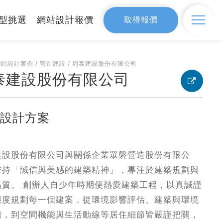
型挑選
網站設計報價
取得報價
設計
網站設計案例
SEO網路行銷
/
營造建設
/
周泰建設股份有限公司
泰建設股份有限公司
網站設計案例
頁設計方案
價
建設股份有限公司與關係企業眾磐營造股份有限公
首選
網站製作流程
秉持「誠信與美感的建築精神」，專注於建築規劃與
品質。 創辦人自少年時期便熱愛建築工程，以真誠謹
態度規劃每一個建案，從環境影響評估、建築與環境
諧，到空間機能與生活動線等居住細節皆嚴謹把關，
器