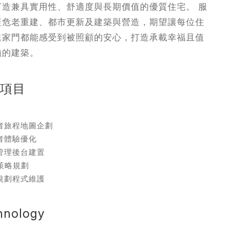
打造兼具實用性、舒適度與長期價值的優質住宅。 服
務
蓋危老重建、都市更新及建築與營造，期望讓每位住
進家門都能感受到被照顧的安心，打造承載幸福且值
賴的建築。
務項目
者旅程地圖企劃
者體驗優化
管理後台建置
O策略規劃
規劃程式維護
hnology