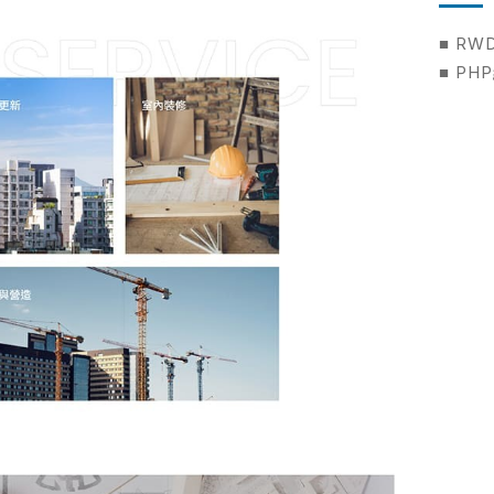
■ RW
■ PH