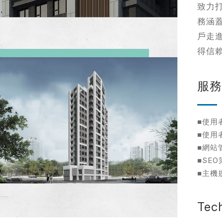
致力
網站設計服
務涵
戶走
標速版型挑選
得信
企業網站設計
飯店旅宿網站設計
統
服
餐飲網站設計
客製化網站設計
購物網站設計
■使用
■使用
※
■網站
■SE
■主機
Tec