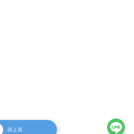
西屯區大墩二十街63號2F-1
109296
com.tw
Internet Marketing│OnlineBooking System
式網頁設計規劃團隊
rights reserved.
回上頁