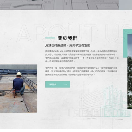
我的需求主題(可複選)
案件報價
合作提案
使用線上訂房系
其他洽詢問題
預計完成時間
※
網頁建置預算
參考網站
請簡述您的需求