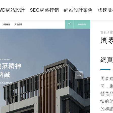
WD網站設計
SEO網路行銷
網站設計案例
標速版
RWD網站
首頁
/
周
網站小學堂
先生
小姐
網
網站設計報
拼圖方案
周泰
視覺與費用兼顧的
司，
標速方案
營造
快速架站低成本
慎的
一頁式銷售頁
的和
打造高轉單行銷利
站
※