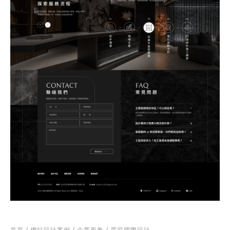
何得知本網站
※
的需求主題(可複選)
案件報價
合作提案
使用線上訂房系統
其他洽詢問題
計完成時間
※
頁建置預算
※
首頁
/
網站設計案例
/
企業形象
/
雲司國際設計