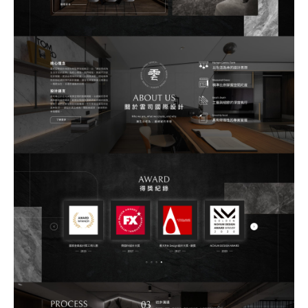
站製作流程
司名稱
站設計服務
速版型挑選
業網站設計
司電話
店旅宿網站設計
飲網站設計
製化網站設計
物網站設計
業類型
※
司網址