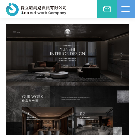
網站設計報價洽詢
WD網站設計
EO網路行銷
絡人姓名
※
站小學堂
站設計案例
先生
小姐
站設計報價
圖方案
絡電話
※
覺與費用兼顧的首選
速方案
速架站低成本
子信箱
※
頁式銷售頁
造高轉單行銷利器