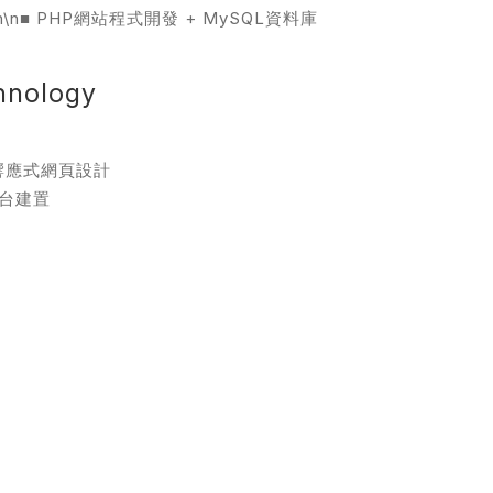
gn\n■ PHP網站程式開發 + MySQL資料庫
務
hnology
響應式網頁設計
台建置