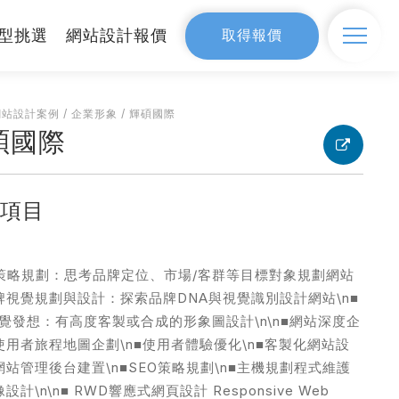
型挑選
網站設計報價
取得報價
設計
網站設計案例
SEO網路行銷
/
企業形象
/
輝碩國際
碩國際
網站設計案例
務項目
價
策略規劃：思考品牌定位、市場/客群等目標對象規劃網站
首選
網站製作流程
品牌視覺規劃與設計：探索品牌DNA與視覺識別設計網站\n■
覺發想：有高度客製或合成的形象圖設計\n\n■網站深度企
■使用者旅程地圖企劃\n■使用者體驗優化\n■客製化網站設
■網站管理後台建置\n■SEO策略規劃\n■主機規劃程式維護
器
像設計\n\n■ RWD響應式網頁設計 Responsive Web