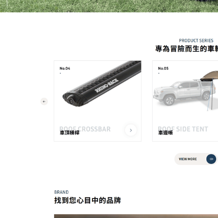
我的需求主題(可複選)
案件報價
合作提案
使用線上訂房系
其他洽詢問題
預計完成時間
※
網頁建置預算
參考網站
請簡述您的需求