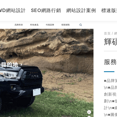
WD網站設計
SEO網路行銷
網站設計案例
標速版
RWD網站
首頁
/
輝
網站小學堂
先生
小姐
服
網站設計報
拼圖方案
■品牌
視覺與費用兼顧的
\n■
標速方案
創新視
快速架站低成本
劃\n
計\n
一頁式銷售頁
打造高轉單行銷利
\n■圖
站
※