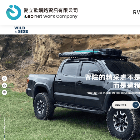
R
網站設計報價洽詢
聯絡人姓名
※
聯絡電話
※
電子信箱
※
公司名稱
公司電話
產業類型
※
公司網址
從何得知本網