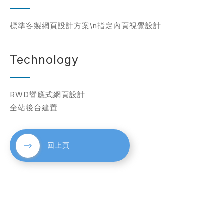
標準客製網頁設計方案\n指定內頁視覺設計
考網站
Technology
簡述您的需求
RWD響應式網頁設計
全站後台建置
回上頁
確認送出