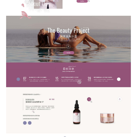
站製作流程
司名稱
站設計服務
速版型挑選
業網站設計
司電話
店旅宿網站設計
飲網站設計
製化網站設計
物網站設計
業類型
※
司網址