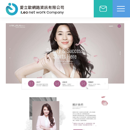
網站設計報價洽詢
WD網站設計
EO網路行銷
絡人姓名
※
站小學堂
站設計案例
先生
小姐
站設計報價
圖方案
絡電話
※
覺與費用兼顧的首選
速方案
速架站低成本
子信箱
※
頁式銷售頁
造高轉單行銷利器