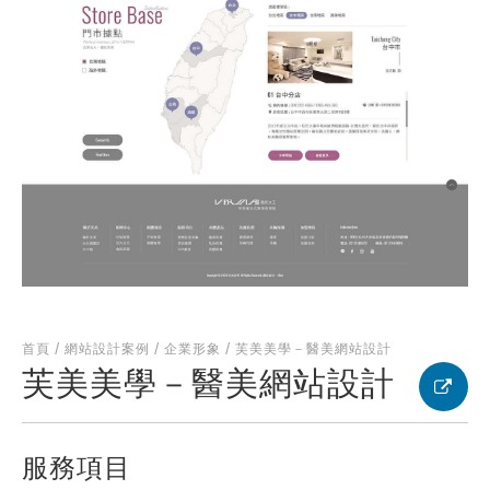
何得知本網站
※
的需求主題(可複選)
案件報價
合作提案
使用線上訂房系統
其他洽詢問題
首頁
/
網站設計案例
/
企業形象
/
芙美美學－醫美網站設計
計完成時間
※
芙美美學－醫美網站設計
服務項目
頁建置預算
※