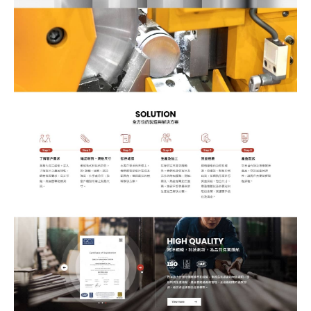
站製作流程
司名稱
站設計服務
速版型挑選
業網站設計
司電話
店旅宿網站設計
飲網站設計
製化網站設計
物網站設計
業類型
※
司網址