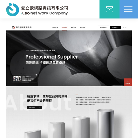
網站設計報價洽詢
WD網站設計
EO網路行銷
絡人姓名
※
站小學堂
站設計案例
先生
小姐
站設計報價
圖方案
絡電話
※
覺與費用兼顧的首選
速方案
速架站低成本
子信箱
※
頁式銷售頁
造高轉單行銷利器