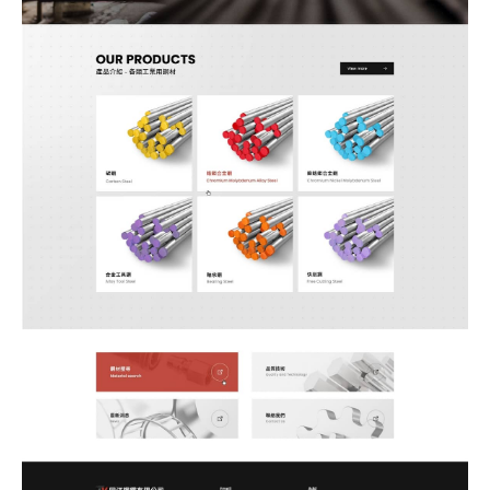
何得知本網站
※
的需求主題(可複選)
案件報價
合作提案
使用線上訂房系統
其他洽詢問題
計完成時間
※
頁建置預算
※