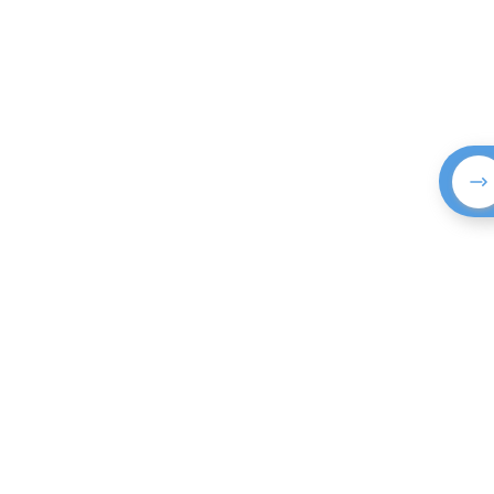
info@ileo.
Website Design│
全方位RWD響應
© 2024 ILEO all 