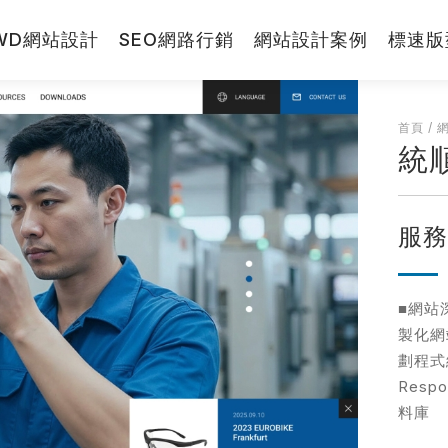
WD網站設計
SEO網路行銷
網站設計案例
標速版
RWD網站
首頁
/
統
網站小學堂
先生
小姐
服
網站設計報
拼圖方案
■網站
視覺與費用兼顧的
製化網
標速方案
劃程式
快速架站低成本
Resp
料庫
一頁式銷售頁
打造高轉單行銷利
站
※