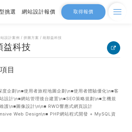
型挑選
網站設計報價
取得報價
設計
網站設計案例
SEO網路行銷
/
拼圖方案
/
統順益科技
順益科技
網站設計案例
務項目
價
深度企劃\n■使用者旅程地圖企劃\n■使用者體驗優化\n■客
首選
網站製作流程
站設計\n■網站管理後台建置\n■SEO策略規劃\n■主機規
維護\n■圖像設計\n\n■ RWD響應式網頁設計
onsive Web Design\n■ PHP網站程式開發 + MySQL資
器