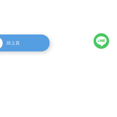
com.tw
Internet Marketing│OnlineBooking System
式網頁設計規劃團隊
rights reserved.
回上頁