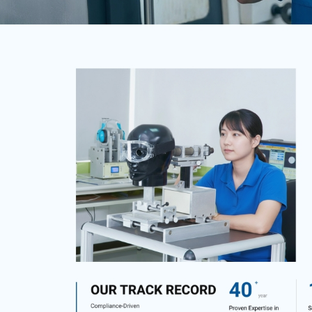
我的需求主題(可複選)
案件報價
合作提案
使用線上訂房系
其他洽詢問題
預計完成時間
※
網頁建置預算
參考網站
請簡述您的需求