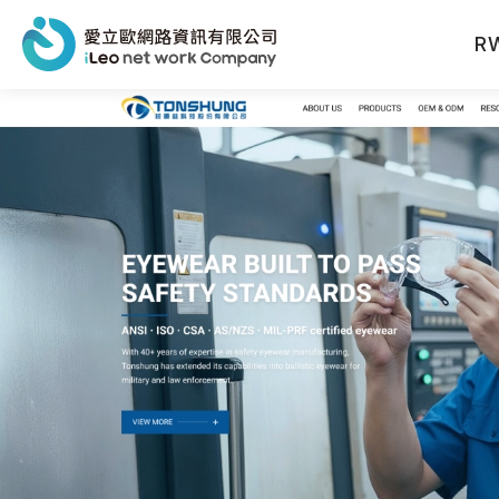
R
網站設計報價洽詢
聯絡人姓名
※
聯絡電話
※
電子信箱
※
公司名稱
公司電話
產業類型
※
公司網址
從何得知本網