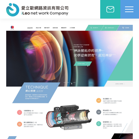
網站設計報價洽詢
WD網站設計
EO網路行銷
絡人姓名
※
站小學堂
站設計案例
先生
小姐
站設計報價
圖方案
絡電話
※
覺與費用兼顧的首選
速方案
速架站低成本
子信箱
※
頁式銷售頁
造高轉單行銷利器