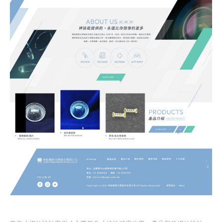
站製作流程
司名稱
站設計服務
速版型挑選
業網站設計
司電話
店旅宿網站設計
飲網站設計
製化網站設計
物網站設計
業類型
※
司網址