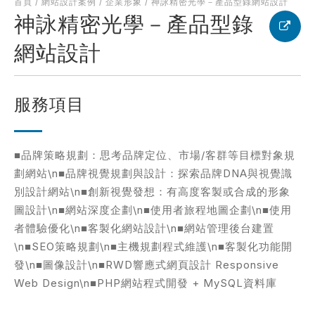
首頁
/
網站設計案例
/
企業形象
/
神詠精密光學－產品型錄網站設計
何得知本網站
※
神詠精密光學－產品型錄
網站設計
服務項目
的需求主題(可複選)
案件報價
合作提案
■品牌策略規劃：思考品牌定位、市場/客群等目標對象規
劃網站\n■品牌視覺規劃與設計：探索品牌DNA與視覺識
使用線上訂房系統
其他洽詢問題
別設計網站\n■創新視覺發想：有高度客製或合成的形象
圖設計\n■網站深度企劃\n■使用者旅程地圖企劃\n■使用
者體驗優化\n■客製化網站設計\n■網站管理後台建置
計完成時間
※
\n■SEO策略規劃\n■主機規劃程式維護\n■客製化功能開
發\n■圖像設計\n■RWD響應式網頁設計 Responsive
Web Design\n■PHP網站程式開發 + MySQL資料庫
頁建置預算
※