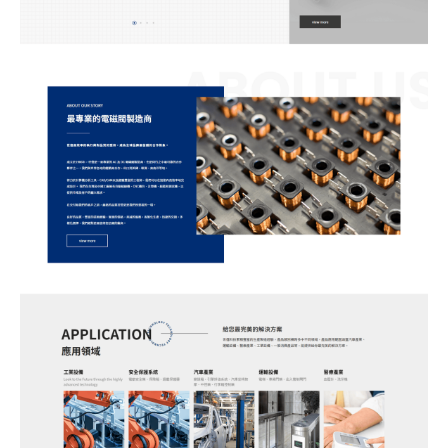
站製作流程
司名稱
站設計服務
速版型挑選
業網站設計
司電話
店旅宿網站設計
飲網站設計
製化網站設計
物網站設計
業類型
※
司網址