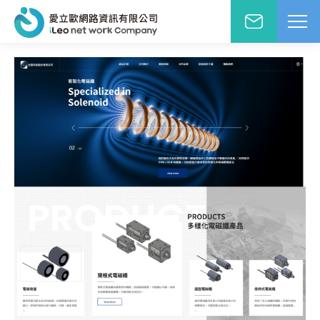
網站設計報價洽詢
WD網站設計
EO網路行銷
絡人姓名
※
站小學堂
站設計案例
先生
小姐
站設計報價
圖方案
絡電話
※
覺與費用兼顧的首選
速方案
速架站低成本
子信箱
※
頁式銷售頁
造高轉單行銷利器