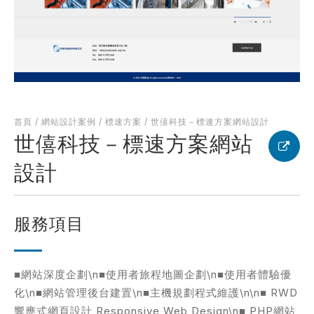
何得知本網站
※
的需求主題(可複選)
首頁
/
網站設計案例
/
標速方案
/
世僖科技－標速方案網站設計
世僖科技－標速方案網站
案件報價
合作提案
設計
使用線上訂房系統
其他洽詢問題
服務項目
計完成時間
※
■網站深度企劃\n■使用者旅程地圖企劃\n■使用者體驗優
化\n■網站管理後台建置\n■主機規劃程式維護\n\n■ RWD
頁建置預算
※
響應式網頁設計 Responsive Web Design\n■ PHP網站