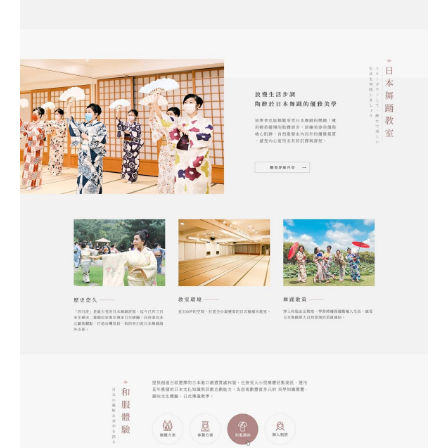
站製作流程
司名稱
站設計服務
速版型挑選
業網站設計
司電話
店旅宿網站設計
飲網站設計
製化網站設計
物網站設計
業類型
※
司網址