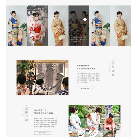
何得知本網站
※
的需求主題(可複選)
案件報價
合作提案
使用線上訂房系統
其他洽詢問題
計完成時間
※
頁建置預算
※