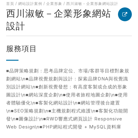
首頁
/
網站設計案例
/
企業形象
/
西川淑敏－企業形象網站設計
西川淑敏－企業形象網站
設計
服務項目
■品牌策略規劃：思考品牌定位、市場/客群等目標對象規
劃網站\n■品牌視覺規劃與設計：探索品牌DNA與視覺識
別設計網站\n■創新視覺發想：有高度客製或合成的形象
圖設計\n■網站深度企劃\n■使用者旅程地圖企劃\n■使用
者體驗優化\n■客製化網站設計\n■網站管理後台建置
\n■SEO策略規劃\n■主機規劃程式維護\n■客製化功能開
發\n■圖像設計\n■RWD響應式網頁設計 Responsive
Web Design\n■PHP網站程式開發 + MySQL資料庫