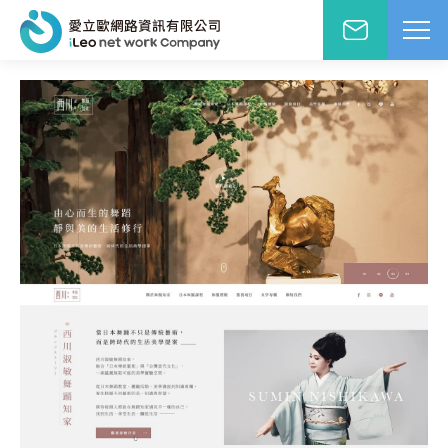
網站設計報價洽詢
WD網站設計
EO網路行銷
絡人姓名
※
站小學堂
站設計案例
先生
小姐
站設計報價
圖方案
絡電話
※
覺與費用兼顧的首選
速方案
速架站低成本
子信箱
※
頁式銷售頁
造高轉單行銷利器