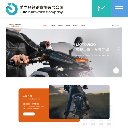
網站設計報價洽詢
WD網站設計
EO網路行銷
絡人姓名
※
站小學堂
站設計案例
先生
小姐
站設計報價
圖方案
絡電話
※
覺與費用兼顧的首選
速方案
速架站低成本
子信箱
※
頁式銷售頁
造高轉單行銷利器