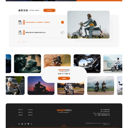
何得知本網站
※
的需求主題(可複選)
案件報價
合作提案
使用線上訂房系統
其他洽詢問題
計完成時間
※
頁建置預算
※