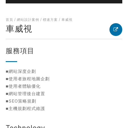
首頁
/
網站設計案例
/
標速方案
/
車威視
考網站
車威視
服務項目
簡述您的需求
■網站深度企劃
■使用者旅程地圖企劃
■使用者體驗優化
■網站管理後台建置
■SEO策略規劃
確認送出
■主機規劃程式維護
Technology