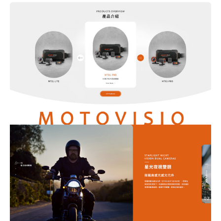
站製作流程
司名稱
站設計服務
速版型挑選
業網站設計
司電話
店旅宿網站設計
飲網站設計
製化網站設計
物網站設計
業類型
※
司網址