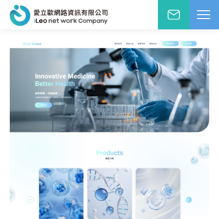
網站設計報價洽詢
WD網站設計
EO網路行銷
絡人姓名
※
站小學堂
站設計案例
先生
小姐
站設計報價
圖方案
絡電話
※
覺與費用兼顧的首選
速方案
速架站低成本
子信箱
※
頁式銷售頁
造高轉單行銷利器