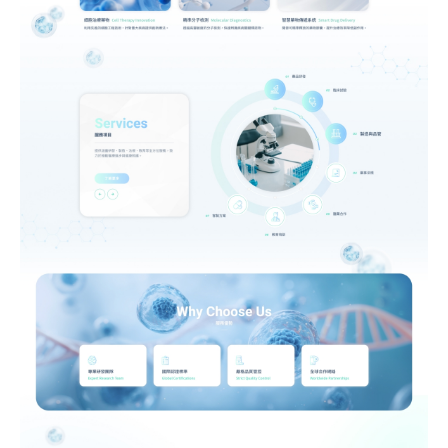
站製作流程
司名稱
站設計服務
速版型挑選
業網站設計
司電話
店旅宿網站設計
飲網站設計
製化網站設計
物網站設計
業類型
※
司網址