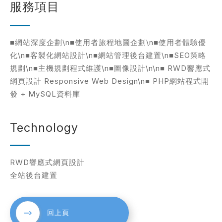
服務項目
考網站
■網站深度企劃\n■使用者旅程地圖企劃\n■使用者體驗優
化\n■客製化網站設計\n■網站管理後台建置\n■SEO策略
規劃\n■主機規劃程式維護\n■圖像設計\n\n■ RWD響應式
網頁設計 Responsive Web Design\n■ PHP網站程式開
簡述您的需求
發 + MySQL資料庫
Technology
RWD響應式網頁設計
全站後台建置
確認送出
回上頁