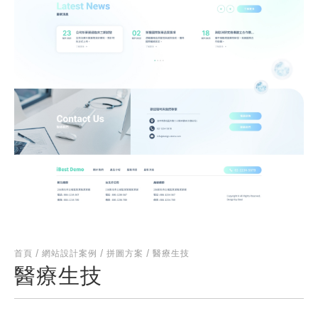
何得知本網站
※
的需求主題(可複選)
案件報價
合作提案
使用線上訂房系統
其他洽詢問題
計完成時間
※
首頁
/
網站設計案例
/
拼圖方案
/
醫療生技
醫療生技
頁建置預算
※