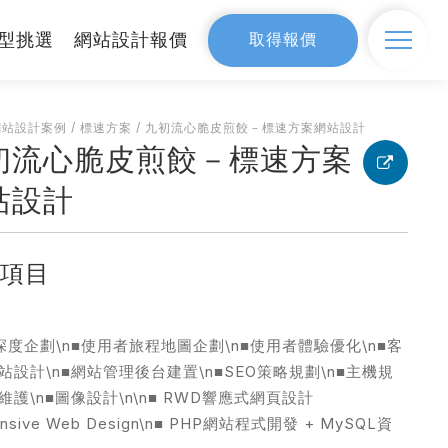
型挑選
網站設計報價
取得報價
設計
網站設計案例
SEO網路行銷
/
標速方案
/
九初流心脆皮煎餃－標速方案網站設計
初流心脆皮煎餃－標速方案
網站設計案例
站設計
價
務項目
首選
網站製作流程
深度企劃\n■使用者旅程地圖企劃\n■使用者體驗優化\n■客
站設計\n■網站管理後台建置\n■SEO策略規劃\n■主機規
維護\n■圖像設計\n\n■ RWD響應式網頁設計
onsive Web Design\n■ PHP網站程式開發 + MySQL資
器