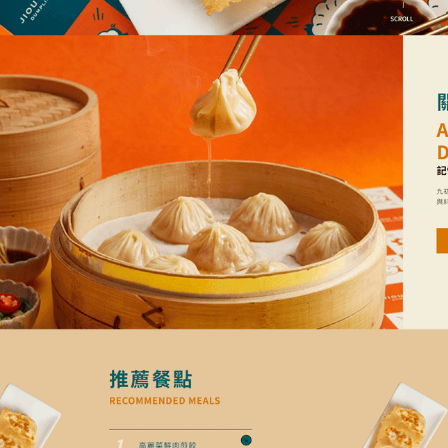
我的需求主題(可複選)
案件報價
合作提案
使用線上訂房系
其他洽詢問題
預計完成時間
※
網頁建置預算
參考網站
請簡述您的需求