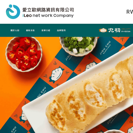
R
網站設計報價洽詢
聯絡人姓名
※
聯絡電話
※
電子信箱
※
公司名稱
公司電話
產業類型
※
公司網址
從何得知本網