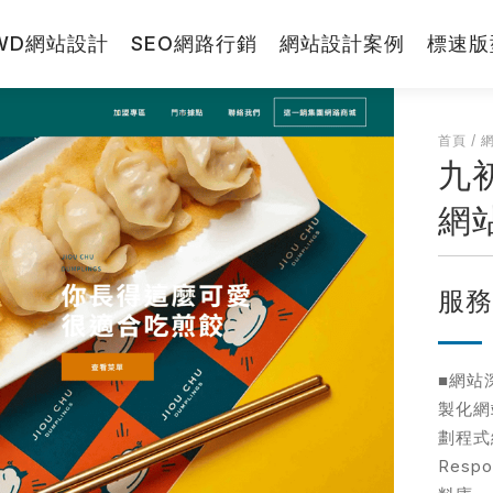
WD網站設計
SEO網路行銷
網站設計案例
標速版
RWD網站
首頁
/
九
網站小學堂
網
先生
小姐
網站設計報
服
拼圖方案
視覺與費用兼顧的
■網站
標速方案
製化網
快速架站低成本
劃程式
一頁式銷售頁
Resp
打造高轉單行銷利
站
※