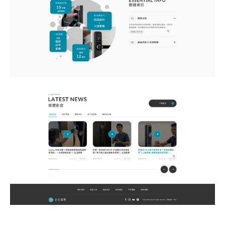
何得知本網站
※
的需求主題(可複選)
案件報價
合作提案
使用線上訂房系統
其他洽詢問題
計完成時間
※
頁建置預算
※