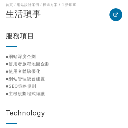
首頁
/
網站設計案例
/
標速方案
/
生活瑣事
生活瑣事
考網站
服務項目
簡述您的需求
■網站深度企劃
■使用者旅程地圖企劃
■使用者體驗優化
■網站管理後台建置
■SEO策略規劃
■主機規劃程式維護
確認送出
Technology