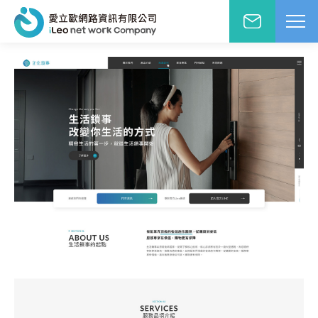
網站設計報價洽詢
WD網站設計
EO網路行銷
絡人姓名
※
站小學堂
站設計案例
先生
小姐
站設計報價
圖方案
絡電話
※
覺與費用兼顧的首選
速方案
速架站低成本
子信箱
※
頁式銷售頁
造高轉單行銷利器