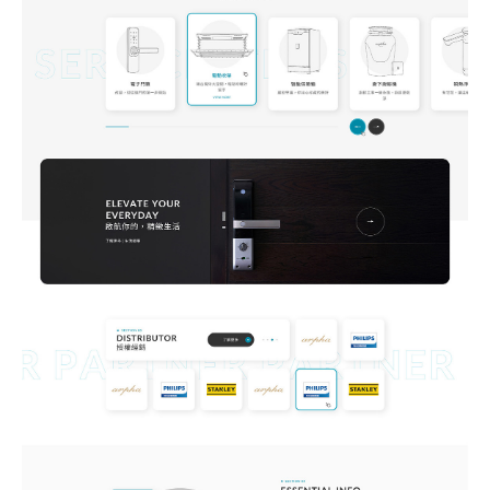
站製作流程
司名稱
站設計服務
速版型挑選
業網站設計
司電話
店旅宿網站設計
飲網站設計
製化網站設計
物網站設計
業類型
※
司網址