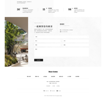
何得知本網站
※
的需求主題(可複選)
案件報價
合作提案
使用線上訂房系統
其他洽詢問題
計完成時間
※
頁建置預算
※