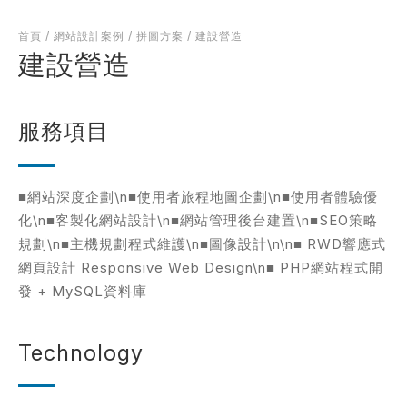
首頁
/
網站設計案例
/
拼圖方案
/
建設營造
建設營造
考網站
服務項目
簡述您的需求
■網站深度企劃\n■使用者旅程地圖企劃\n■使用者體驗優
化\n■客製化網站設計\n■網站管理後台建置\n■SEO策略
規劃\n■主機規劃程式維護\n■圖像設計\n\n■ RWD響應式
網頁設計 Responsive Web Design\n■ PHP網站程式開
發 + MySQL資料庫
確認送出
Technology