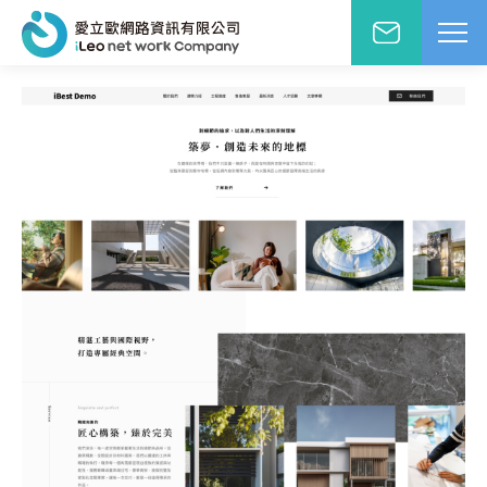
網站設計報價洽詢
WD網站設計
EO網路行銷
絡人姓名
※
站小學堂
站設計案例
先生
小姐
站設計報價
圖方案
絡電話
※
覺與費用兼顧的首選
速方案
速架站低成本
子信箱
※
頁式銷售頁
造高轉單行銷利器