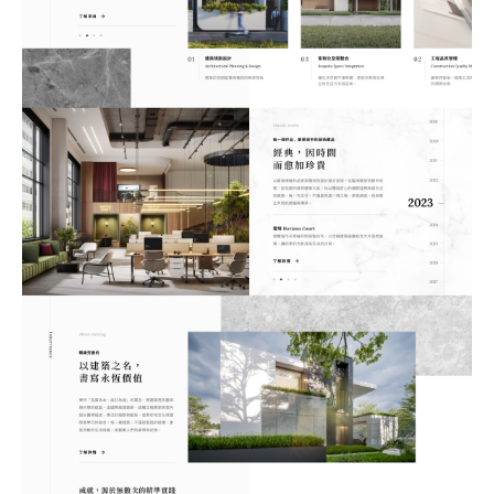
站製作流程
司名稱
站設計服務
速版型挑選
業網站設計
司電話
店旅宿網站設計
飲網站設計
製化網站設計
物網站設計
業類型
※
司網址