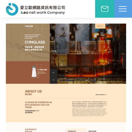
網站設計報價洽詢
WD網站設計
EO網路行銷
絡人姓名
※
站小學堂
站設計案例
先生
小姐
站設計報價
圖方案
絡電話
※
覺與費用兼顧的首選
速方案
速架站低成本
子信箱
※
頁式銷售頁
造高轉單行銷利器