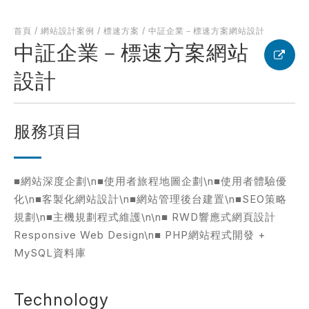
何得知本網站
※
首頁
/
網站設計案例
/
標速方案
/
中証企業－標速方案網站設計
中証企業－標速方案網站
設計
的需求主題(可複選)
服務項目
案件報價
合作提案
使用線上訂房系統
其他洽詢問題
■網站深度企劃\n■使用者旅程地圖企劃\n■使用者體驗優
化\n■客製化網站設計\n■網站管理後台建置\n■SEO策略
規劃\n■主機規劃程式維護\n\n■ RWD響應式網頁設計
計完成時間
※
Responsive Web Design\n■ PHP網站程式開發 +
MySQL資料庫
頁建置預算
※
Technology