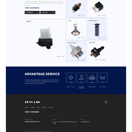
站製作流程
司名稱
站設計服務
速版型挑選
業網站設計
司電話
店旅宿網站設計
飲網站設計
製化網站設計
物網站設計
業類型
※
司網址