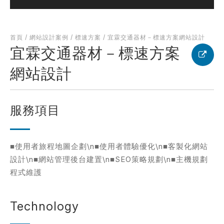
何得知本網站
※
首頁
/
網站設計案例
/
標速方案
/
宜霖交通器材－標速方案網站設計
宜霖交通器材－標速方案
網站設計
的需求主題(可複選)
服務項目
案件報價
合作提案
使用線上訂房系統
其他洽詢問題
■使用者旅程地圖企劃\n■使用者體驗優化\n■客製化網站
設計\n■網站管理後台建置\n■SEO策略規劃\n■主機規劃
計完成時間
※
程式維護
Technology
頁建置預算
※