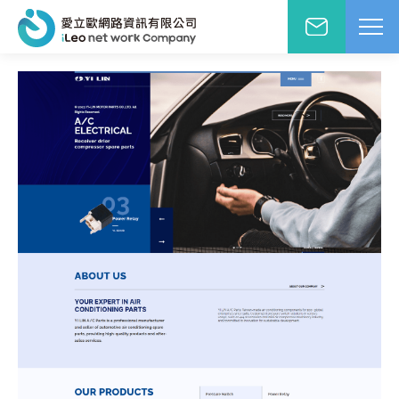
網站設計報價洽詢
WD網站設計
EO網路行銷
絡人姓名
※
站小學堂
站設計案例
先生
小姐
站設計報價
圖方案
絡電話
※
覺與費用兼顧的首選
速方案
速架站低成本
子信箱
※
頁式銷售頁
造高轉單行銷利器